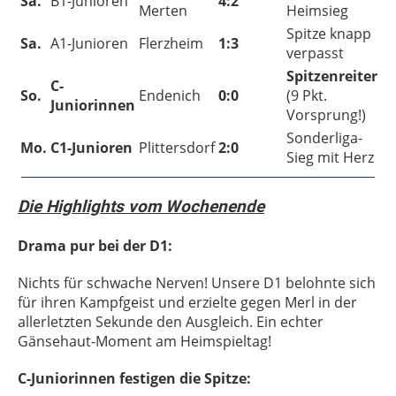
Sa.
B1-Junioren
4:2
Merten
Heimsieg
Spitze knapp
Sa.
A1-Junioren
Flerzheim
1:3
verpasst
Spitzenreiter
C-
So.
Endenich
0:0
(9 Pkt.
Juniorinnen
Vorsprung!)
Sonderliga-
Mo.
C1-Junioren
Plittersdorf
2:0
Sieg mit Herz
Die Highlights vom Wochenende
Drama pur bei der D1:
Nichts für schwache Nerven! Unsere D1 belohnte sich
für ihren Kampfgeist und erzielte gegen Merl in der
allerletzten Sekunde den Ausgleich. Ein echter
Gänsehaut-Moment am Heimspieltag!
C-Juniorinnen festigen die Spitze: