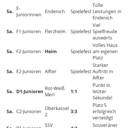
Tolle
E-
Sa.
Endenich
Spielefest
Leistungen in
Juniorinnen
Endenich
Viel
Sa.
F1-Junioren
Flerzheim
Spielefest
Spielfreude
auswärts
Volles Haus
Sa.
F2-Junioren
Heim
Spielefest
am eigenen
Platz
Starker
Sa.
E2-Junioren
Alfter
Spielefest
Auftritt in
Alfter
Punkt in
Rot-Weiß
Sa.
D1-Junioren
1:1
letzter
Merl
Sekunde!
Platz 5
Oberkassel
Sa.
C2-Junioren
3:3
erfolgreich
2
verteidigt
SSV
Souveräner